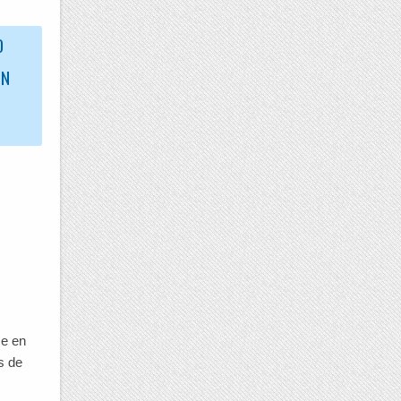
O
EN
ce en
s de