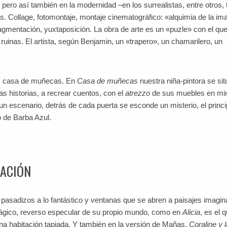
pero así también en la modernidad –en los surrealistas, entre otros, 
tas. Collage, fotomontaje, montaje cinematográfico: «alquimia de la i
fragmentación, yuxtaposición. La obra de arte es un «puzle» con el qu
 ruinas. El artista, según Benjamin, un «trapero», un chamarilero, un
ín, casa de muñecas. En
Casa de muñecas
nuestra niña-pintora se sit
s historias, a recrear cuentos, con el
atrezzo
de sus muebles en min
un escenario, detrás de cada puerta se esconde un misterio, el princi
o de Barba Azul.
NACIÓN
asadizos a lo fantástico y ventanas que se abren a paisajes imagin
mágico, reverso especular de su propio mundo, como en
Alicia
, es el 
na habitación tapiada. Y también en la versión de Mañas,
Coraline y l