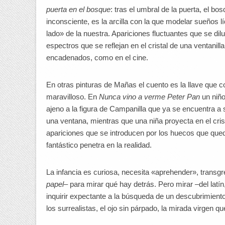
puerta en el bosque
: tras el umbral de la puerta, el b
inconsciente, es la arcilla con la que modelar sueños l
lado» de la nuestra. Apariciones fluctuantes que se dil
espectros que se reflejan en el cristal de una ventanilla
encadenados, como en el cine.
En otras pinturas de Mañas el cuento es la llave que c
maravilloso. En
Nunca vino a verme Peter Pan
un niño
ajeno a la figura de Campanilla que ya se encuentra a
una ventana, mientras que una niña proyecta en el cris
apariciones que se introducen por los huecos que quedan
fantástico penetra en la realidad.
La infancia es curiosa, necesita «aprehender», transgr
papel
– para mirar qué hay detrás. Pero mirar –del latín
inquirir expectante a la búsqueda de un descubrimient
los surrealistas, el ojo sin párpado, la mirada virgen q