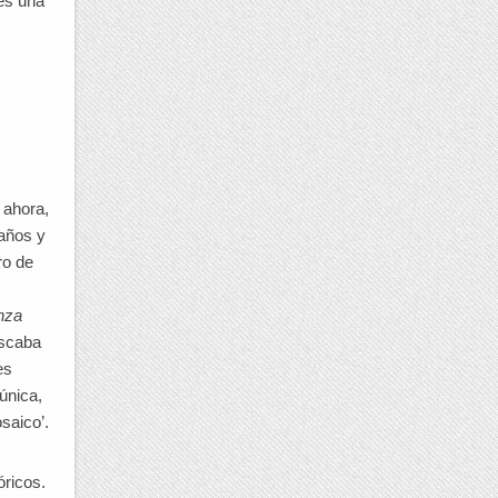
 es una
 ahora,
raños y
ro de
nza
uscaba
es
única,
saico’.
óricos.