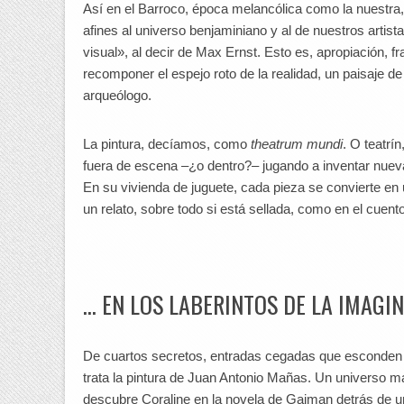
Así en el Barroco, época melancólica como la nuestra, 
afines al universo benjaminiano y al de nuestros artis
visual», al decir de Max Ernst. Esto es, apropiación, 
recomponer el espejo roto de la realidad, un paisaje de
arqueólogo.
La pintura, decíamos, como
theatrum mundi
. O teatr
fuera de escena –¿o dentro?– jugando a inventar nueva
En su vivienda de juguete, cada pieza se convierte en 
un relato, sobre todo si está sellada, como en el cuent
… EN LOS LABERINTOS DE LA IMAGI
De cuartos secretos, entradas cegadas que esconden p
trata la pintura de Juan Antonio Mañas. Un universo 
descubre Coraline en la novela de Gaiman detrás de u