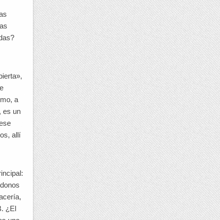
ras
las
adas?
bierta»,
de
emo, a
, es un
 ese
s, allí
incipal:
ndonos
acería,
. ¿El