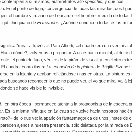
e contemplan a sí mismos, autorretratos
allo specchio
, y que nos
do. En el punto de fuga, convergencia de todas las miradas, dos figu
gen: el hombre vitruviano de Leonardo –el hombre, medida de todas 
niquí chiriquiano de
El trovador
. ¿Adónde conducen todas estas mir
ignifica “mirar a través”». Para Alberti, «el cuadro era una ventana a
¿Hacia dónde?, volvemos a preguntar. A un espacio mental, al decir 
nte, el punto de fuga, vértice de la pirámide visual, y en el otro extr
El cuadro, como ilustra
La vocación de la pintura
de Brigitte Szenczi
rse en la lejanía y acaban reflejándose unas en otras. La pintura es
ada buscando reconocer lo que no puede ver, el yo que mira, «allá lejo
onde se hace visible lo invisible.
, en otra época– permanece atenta a la protagonista de la escena pr
gar. Es la misma niña que en
La caza
se vuelve hacia nosotros hacié
eto?– de lo que ve: la aparición fantasmagórica de unos jinetes de c
parecen ajenos a nuestra presencia, sólo delatada por la mirada de B