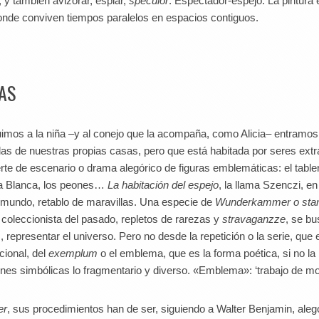
, y también avizorar, espiar,
speculor
. Espectador-espejo. La pintura
 donde conviven tiempos paralelos en espacios contiguos.
AS
uimos a la niña –y al conejo que la acompaña, como Alicia– entramos
las de nuestras propias casas, pero que está habitada por seres ext
te de escenario o drama alegórico de figuras emblemáticas: el table
ina Blanca, los peones…
La habitación del espejo
, la llama Szenczi, en
l mundo, retablo de maravillas. Una especie de
Wunderkammer o sta
coleccionista del pasado, repletos de rarezas y
stravaganzze
, se b
presentar el universo. Pero no desde la repetición o la serie, que 
cional, del
exemplum
o el emblema, que es la forma poética, si no la 
ones simbólicas lo fragmentario y diverso. «Emblema»: ‘trabajo de mo
er
, sus procedimientos han de ser, siguiendo a Walter Benjamin, aleg