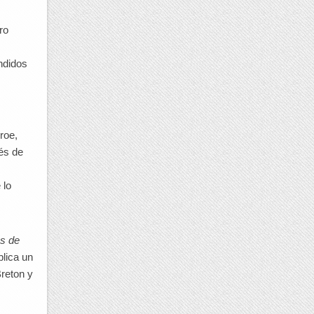
ro
ndidos
roe,
vés de
 lo
s de
plica un
Breton y