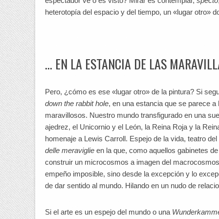
espectador ve o es visto? Mirar es contemplar,
specto
heterotopía del espacio y del tiempo, un «lugar otro»
… EN LA ESTANCIA DE LAS MARAVILL
Pero, ¿cómo es ese «lugar otro» de la pintura? Si seg
down the rabbit hole
, en una estancia que se parece a 
maravillosos. Nuestro mundo transfigurado en una suer
ajedrez, el Unicornio y el León, la Reina Roja y la Re
homenaje a Lewis Carroll. Espejo de la vida, teatro de
delle meraviglie
en la que, como aquellos gabinetes de 
construir un microcosmos a imagen del macrocosmos, re
empeño imposible, sino desde la excepción y lo excep
de dar sentido al mundo. Hilando en un nudo de relaci
Si el arte es un espejo del mundo o una
Wunderkamm