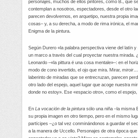
personajes, muchos de ellos pintores, como B., que s
contemplan a nosotros, espectadores, desde el otro la
parecen devolvernos, en arquetipo, nuestra propia ima
cosas– y, a su derecha, a modo de rima irónica, el ma
Enigma de la pintura.
Según Durero «la palabra perspectiva viene del latín y s
un marco a través del cual proyectar nuestra mirada. 
Leonardo –«la pittura é una cosa mentale»–: en el horizo
modo de cono invertido, el ojo que mira. Mirar,
miroir
… 
laberinto de miradas que se entrecruzan, parecen perde
otro lado del espejo, aquel lugar que acoge nuestra mir
donde no estoy». Ese «espacio otro», como el espejo, d
En
La vocación de la pintura
sólo una niña –la misma B.
su propia imagen en otro tiempo, pero en el mismo lu
partícipes –¿o tal vez conminándonos a guardar el secr
a la manera de Uccello. Personajes de otra época que 