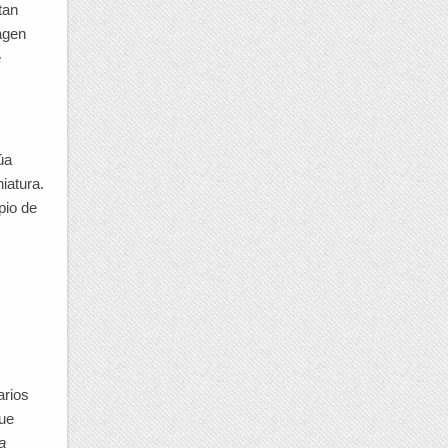
tan
magen
e
úa
iatura.
pio de
arios
que
a