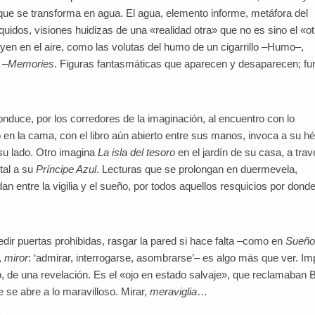
osque se transforma en agua. El agua, elemento informe, metáfora del
íquidos, visiones huidizas de una «realidad otra» que no es sino el «ot
uyen en el aire, como las volutas del humo de un cigarrillo –Humo–,
 –
Memories
. Figuras fantasmáticas que aparecen y desaparecen; fu
onduce, por los corredores de la imaginación, al encuentro con lo
 en la cama, con el libro aún abierto entre sus manos, invoca a su hé
 su lado. Otro imagina
La isla del tesoro
en el jardín de su casa, a tra
tal a su
Príncipe Azul
. Lecturas que se prolongan en duermevela,
 entre la vigilia y el sueño, por todos aquellos resquicios por donde
edir puertas prohibidas, rasgar la pared si hace falta –como en
Sueño
,
miror
: ‘admirar, interrogarse, asombrarse’– es algo más que ver. Im
o, de una revelación. Es el «ojo en estado salvaje», que reclamaban 
ue se abre a lo maravilloso. Mirar,
meraviglia
…