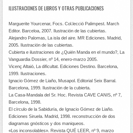
ILUSTRACIONES DE LIBROS Y OTRAS PUBLICACIONES
Marguerite Yourcenar, Focs. Col.lecció Palimpest. March
Editor. Barceloa, 2007. Ilustración de las cubiertas.
Alejandro Palomas, La isla del aire. MR Ediciones. Madrid,
2005. Ilustración de las cubiertas.
Cubierta e ilustraciones de ¿Quién Manda en el mundo?, La
Vanguardia Dossier, nº 14, enero-marzo 2005.
Vicenç Altaió, La dificultat. Ediciones Destino. Barcelona,
1999. Ilustraciones.
Ignacio Gómez de Liaño, Musapol. Editorial Seix Barral.
Barcelona, 1999. Ilustración de la cubierta.
La Casa-Mandala del Sr. Hoc. Revista CAVE CANIS, nº 7,
Barcelona, 1998.
El círculo de la Sabiduría, de Ignacio Gómez de Liaño.
Ediciones Siruela. Madrid, 1998. reconstrucción de dos
diagramas gnósticos y dos maniqueos.
«Los inconsolables». Revista QUÉ LEER, nº 9, marzo